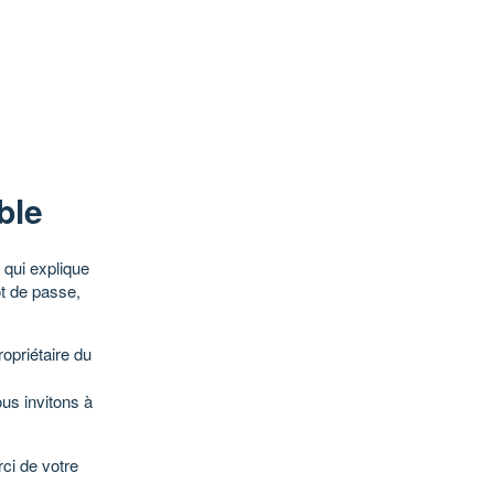
ble
qui explique
ot de passe,
opriétaire du
ous invitons à
ci de votre